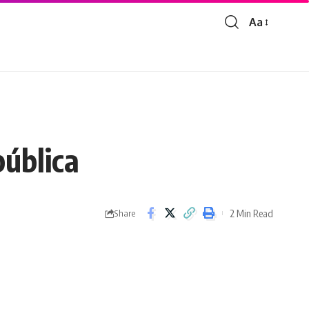
Aa
pública
2 Min Read
Share