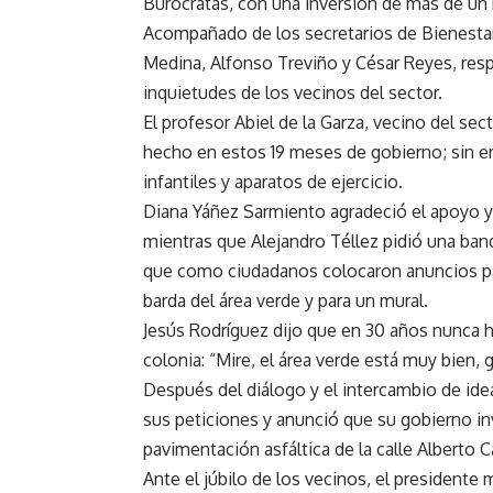
Burócratas, con una inversión de más de un 
Acompañado de los secretarios de Bienestar 
Medina, Alfonso Treviño y César Reyes, res
inquietudes de los vecinos del sector.
El profesor Abiel de la Garza, vecino del sec
hecho en estos 19 meses de gobierno; sin 
infantiles y aparatos de ejercicio.
Diana Yáñez Sarmiento agradeció el apoyo y s
mientras que Alejandro Téllez pidió una banq
que como ciudadanos colocaron anuncios para
barda del área verde y para un mural.
Jesús Rodríguez dijo que en 30 años nunca ha
colonia: “Mire, el área verde está muy bien, 
Después del diálogo y el intercambio de idea
sus peticiones y anunció que su gobierno inv
pavimentación asfáltica de la calle Alberto C
Ante el júbilo de los vecinos, el presidente